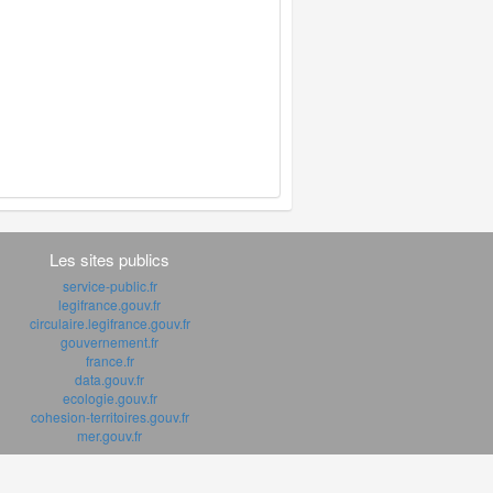
Les sites publics
service-public.fr
legifrance.gouv.fr
circulaire.legifrance.gouv.fr
gouvernement.fr
france.fr
data.gouv.fr
ecologie.gouv.fr
cohesion-territoires.gouv.fr
mer.gouv.fr