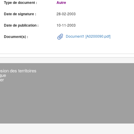
Type de document :
Autre
Date de signature :
28-02-2003
Date de publication :
10-11-2003
Document1 [A0200090.pdf]
Document(s) :
sion des territoires
ique
er