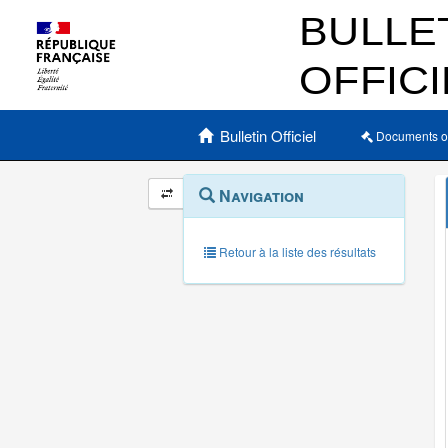
Menu principal
Bulletin Officiel
Documents o
Navigation
Menu
Navigation
contextuel
et
outils
annexes
Retour à la liste des résultats