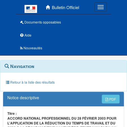
Menu principal
Bulletin Officiel
Toggle navigatio
Documents opposables
Aide
Nouveautés
Navigation
Menu
Navigation
contextuel
et
outils
annexes
Retour à la liste des résultats
Notice descriptive
PDF
Titre :
ACCORD NATIONAL PROFESSIONNEL DU 28 FÉVRIER 2003 POUR
L'APPLICATION DE LA RÉDUCTION DU TEMPS DE TRAVAIL ET DU