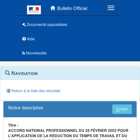
Menu principal
Bulletin Officiel
Toggle navigatio
Documents opposables
Aide
Nouveautés
Navigation
Menu
Navigation
contextuel
et
outils
annexes
Retour à la liste des résultats
Notice descriptive
PDF
Titre :
ACCORD NATIONAL PROFESSIONNEL DU 28 FÉVRIER 2003 POUR
L'APPLICATION DE LA RÉDUCTION DU TEMPS DE TRAVAIL ET DU