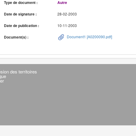
Type de document :
Autre
Date de signature :
28-02-2003
Date de publication :
10-11-2003
Document1 [A0200090.pdf]
Document(s) :
sion des territoires
ique
er