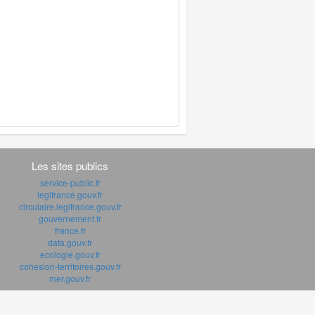
Les sites publics
service-public.fr
legifrance.gouv.fr
circulaire.legifrance.gouv.fr
gouvernement.fr
france.fr
data.gouv.fr
ecologie.gouv.fr
cohesion-territoires.gouv.fr
mer.gouv.fr