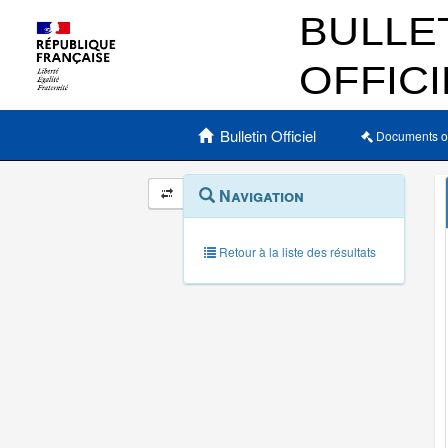
Menu principal
Bulletin Officiel
Documents o
Navigation
Menu
Navigation
contextuel
et
outils
annexes
Retour à la liste des résultats