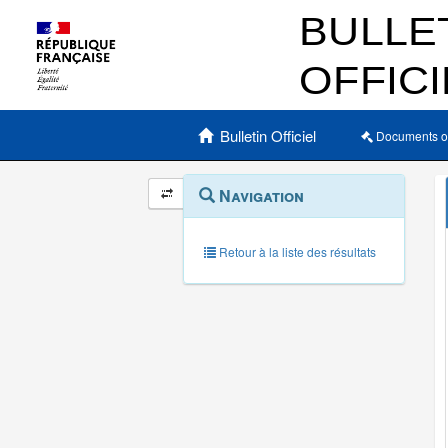
Menu principal
Bulletin Officiel
Documents o
Navigation
Menu
Navigation
contextuel
et
outils
annexes
Retour à la liste des résultats