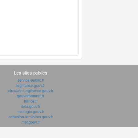
Les sites publics
service-public.fr
legifrance.gouv.fr
circulaire.legifrance.gouv.fr
gouvernement.fr
france.fr
data.gouv.fr
ecologie.gouv.fr
cohesion-territoires.gouv.fr
mer.gouv.fr