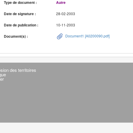
Type de document :
Autre
Date de signature :
28-02-2003
Date de publication :
10-11-2003
Document1 [A0200090.pdf]
Document(s) :
sion des territoires
ique
er