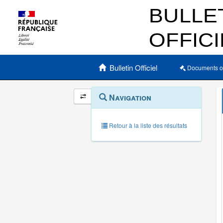
Menu principal
Bulletin Officiel
Documents o
Navigation
Menu
Navigation
contextuel
et
outils
annexes
Retour à la liste des résultats