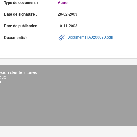
Type de document :
Autre
Date de signature :
28-02-2003
Date de publication :
10-11-2003
Document1 [A0200090.pdf]
Document(s) :
sion des territoires
ique
er