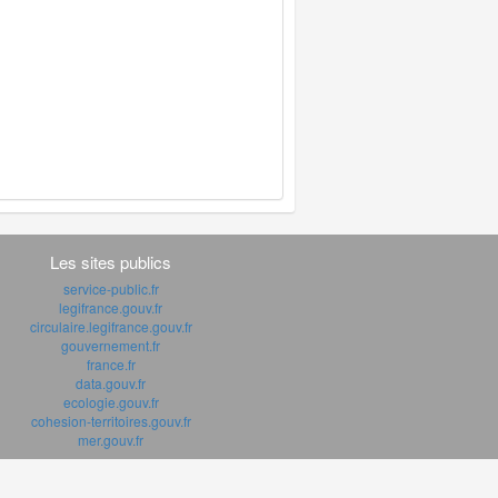
Les sites publics
service-public.fr
legifrance.gouv.fr
circulaire.legifrance.gouv.fr
gouvernement.fr
france.fr
data.gouv.fr
ecologie.gouv.fr
cohesion-territoires.gouv.fr
mer.gouv.fr