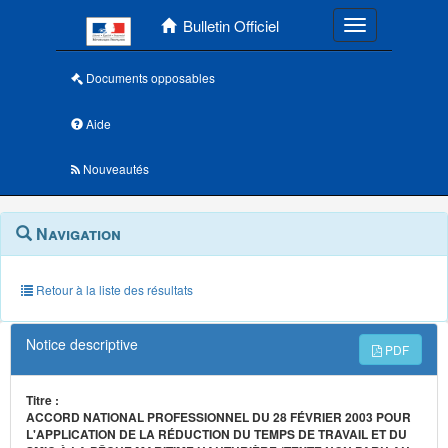
Menu principal
Bulletin Officiel
Toggle navigatio
Documents opposables
Aide
Nouveautés
Navigation
Menu
Navigation
contextuel
et
outils
annexes
Retour à la liste des résultats
Notice descriptive
PDF
Titre :
ACCORD NATIONAL PROFESSIONNEL DU 28 FÉVRIER 2003 POUR
L'APPLICATION DE LA RÉDUCTION DU TEMPS DE TRAVAIL ET DU