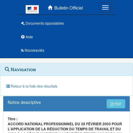
Menu principal
Bulletin Officiel
Toggle navigatio
Documents opposables
Aide
Nouveautés
Navigation
Menu
Navigation
contextuel
et
outils
annexes
Retour à la liste des résultats
Notice descriptive
PDF
Titre :
ACCORD NATIONAL PROFESSIONNEL DU 28 FÉVRIER 2003 POUR
L'APPLICATION DE LA RÉDUCTION DU TEMPS DE TRAVAIL ET DU