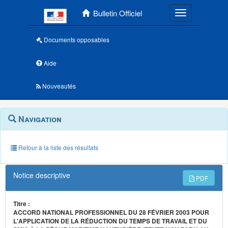
Menu principal
Bulletin Officiel
Toggle navigatio
Documents opposables
Aide
Nouveautés
Navigation
Menu
Navigation
contextuel
et
outils
annexes
Retour à la liste des résultats
Notice descriptive
PDF
Titre :
ACCORD NATIONAL PROFESSIONNEL DU 28 FÉVRIER 2003 POUR
L'APPLICATION DE LA RÉDUCTION DU TEMPS DE TRAVAIL ET DU