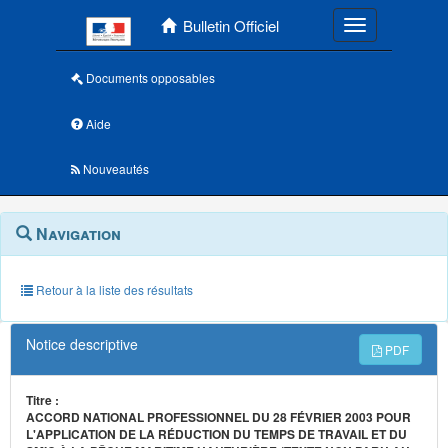
Menu principal
Bulletin Officiel
Toggle navigatio
Documents opposables
Aide
Nouveautés
Navigation
Menu
Navigation
contextuel
et
outils
annexes
Retour à la liste des résultats
Notice descriptive
PDF
Titre :
ACCORD NATIONAL PROFESSIONNEL DU 28 FÉVRIER 2003 POUR
L'APPLICATION DE LA RÉDUCTION DU TEMPS DE TRAVAIL ET DU