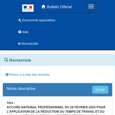
Menu principal
Bulletin Officiel
Toggle navigatio
Documents opposables
Aide
Nouveautés
Navigation
Menu
Navigation
contextuel
et
outils
annexes
Retour à la liste des résultats
Notice descriptive
PDF
Titre :
ACCORD NATIONAL PROFESSIONNEL DU 28 FÉVRIER 2003 POUR
L'APPLICATION DE LA RÉDUCTION DU TEMPS DE TRAVAIL ET DU