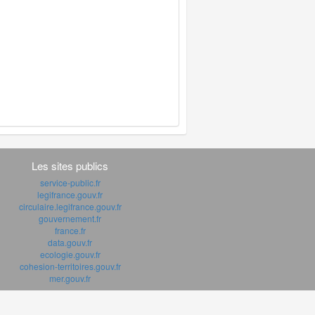
Les sites publics
service-public.fr
legifrance.gouv.fr
circulaire.legifrance.gouv.fr
gouvernement.fr
france.fr
data.gouv.fr
ecologie.gouv.fr
cohesion-territoires.gouv.fr
mer.gouv.fr