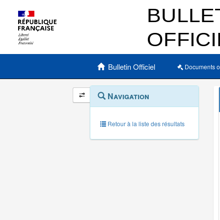
Menu principal
Bulletin Officiel
Documents o
Navigation
Menu
Navigation
contextuel
et
outils
annexes
Retour à la liste des résultats