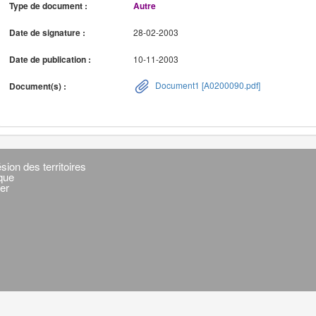
Type de document :
Autre
Date de signature :
28-02-2003
Date de publication :
10-11-2003
Document1 [A0200090.pdf]
Document(s) :
sion des territoires
ique
er