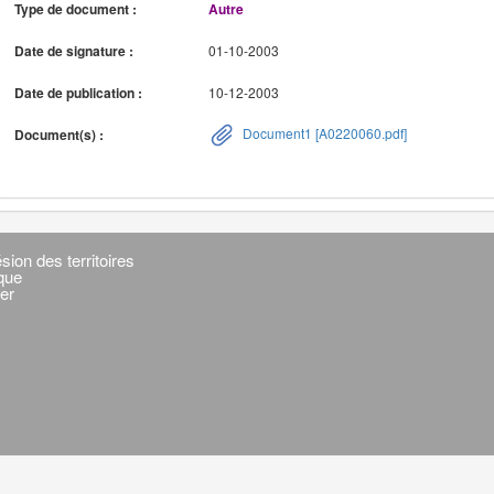
Type de document :
Autre
Date de signature :
01-10-2003
Date de publication :
10-12-2003
Document1 [A0220060.pdf]
Document(s) :
sion des territoires
ique
er