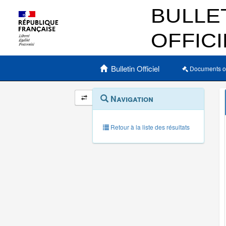
Menu principal
Bulletin Officiel
Documents o
Navigation
Menu
Navigation
contextuel
et
outils
annexes
Retour à la liste des résultats