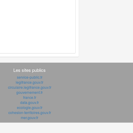
Les sites publics
service-public.fr
legifrance.gouv.fr
circulaire.legifrance.gouv.fr
gouvernement.fr
france.fr
data.gouv.fr
ecologie.gouv.fr
cohesion-territoires.gouv.fr
mer.gouv.fr