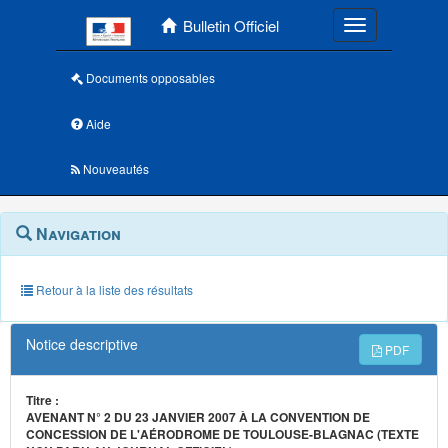
Menu principal
Bulletin Officiel
Toggle navigatio
Documents opposables
Aide
Nouveautés
Navigation
Menu
Navigation
contextuel
et
outils
annexes
Retour à la liste des résultats
Notice descriptive
PDF
Titre :
AVENANT N° 2 DU 23 JANVIER 2007 À LA CONVENTION DE
CONCESSION DE L'AÉRODROME DE TOULOUSE-BLAGNAC (TEXTE