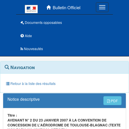
Menu principal
Bulletin Officiel
Toggle navigatio
Documents opposables
Aide
Nouveautés
Navigation
Menu
Navigation
contextuel
et
outils
annexes
Retour à la liste des résultats
Notice descriptive
PDF
Titre :
AVENANT N° 2 DU 23 JANVIER 2007 À LA CONVENTION DE
CONCESSION DE L'AÉRODROME DE TOULOUSE-BLAGNAC (TEXTE