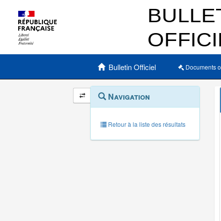
Menu principal
Bulletin Officiel
Documents o
Navigation
Menu
Navigation
contextuel
et
outils
annexes
Retour à la liste des résultats