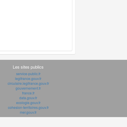
Les sites publics
service-public.fr
legifrance.gouv.fr
circulaire.legifrance.gouv.fr
gouvernement.fr
france.fr
data.gouv.fr
ecologie.gouv.fr
cohesion-territoires.gouv.fr
mer.gouv.fr