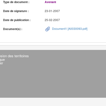
Type de document :
Avenant
Date de signature :
23-01-2007
Date de publication :
25-02-2007
Document1 [A0030093.pdf]
Document(s) :
sion des territoires
ique
er