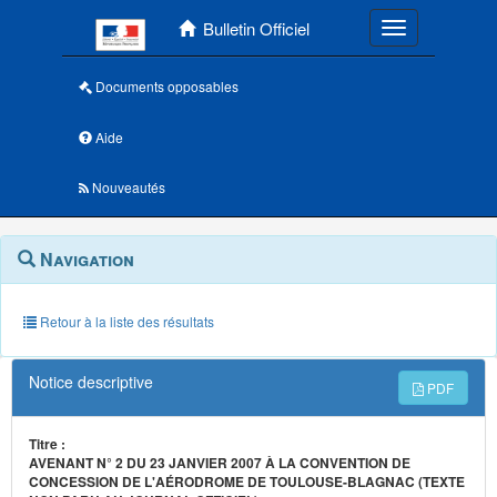
Menu principal
Bulletin Officiel
Toggle navigatio
Documents opposables
Aide
Nouveautés
Navigation
Menu
Navigation
contextuel
et
outils
annexes
Retour à la liste des résultats
Notice descriptive
PDF
Titre :
AVENANT N° 2 DU 23 JANVIER 2007 À LA CONVENTION DE
CONCESSION DE L'AÉRODROME DE TOULOUSE-BLAGNAC (TEXTE