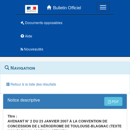
Menu principal
Bulletin Officiel
Toggle navigatio
Documents opposables
Aide
Nouveautés
Navigation
Menu
Navigation
contextuel
et
outils
annexes
Retour à la liste des résultats
Notice descriptive
PDF
Titre :
AVENANT N° 2 DU 23 JANVIER 2007 À LA CONVENTION DE
CONCESSION DE L'AÉRODROME DE TOULOUSE-BLAGNAC (TEXTE