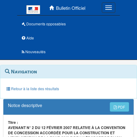
Menu principal
Bulletin Officiel
Toggle navigatio
Documents opposables
Aide
Nouveautés
Navigation
Menu
Navigation
contextuel
et
outils
annexes
Retour à la liste des résultats
Notice descriptive
PDF
Titre :
AVENANT N° 2 DU 12 FÉVRIER 2007 RELATIVE À LA CONVENTION
DE CONCESSION ACCORDÉE POUR LA CONSTRUCTION ET