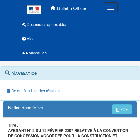
Menu principal
Bulletin Officiel
Toggle navigatio
Documents opposables
Aide
Nouveautés
Navigation
Menu
Navigation
contextuel
et
outils
annexes
Retour à la liste des résultats
Notice descriptive
PDF
Titre :
AVENANT N° 2 DU 12 FÉVRIER 2007 RELATIVE À LA CONVENTION
DE CONCESSION ACCORDÉE POUR LA CONSTRUCTION ET