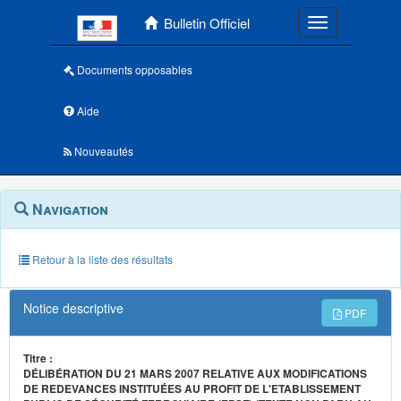
Menu principal
Bulletin Officiel
Toggle navigatio
Documents opposables
Aide
Nouveautés
Navigation
Menu
Navigation
contextuel
et
outils
annexes
Retour à la liste des résultats
Notice descriptive
PDF
Titre :
DÉLIBÉRATION DU 21 MARS 2007 RELATIVE AUX MODIFICATIONS
DE REDEVANCES INSTITUÉES AU PROFIT DE L'ETABLISSEMENT