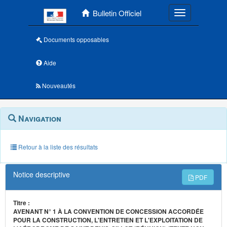
Menu principal
Bulletin Officiel
Toggle navigatio
Documents opposables
Aide
Nouveautés
Navigation
Menu
Navigation
contextuel
et
outils
annexes
Retour à la liste des résultats
Notice descriptive
PDF
Titre :
AVENANT N° 1 À LA CONVENTION DE CONCESSION ACCORDÉE
POUR LA CONSTRUCTION, L'ENTRETIEN ET L'EXPLOITATION DE