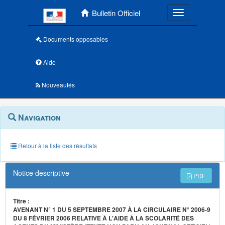
Menu principal
Bulletin Officiel
Toggle navigatio
Documents opposables
Aide
Nouveautés
Navigation
Menu
Navigation
contextuel
et
outils
annexes
Retour à la liste des résultats
Notice descriptive
PDF
Titre :
AVENANT N° 1 DU 5 SEPTEMBRE 2007 À LA CIRCULAIRE N° 2006-9
DU 8 FÉVRIER 2006 RELATIVE À L'AIDE À LA SCOLARITÉ DES