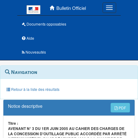
Menu principal
Bulletin Officiel
Toggle navigatio
Documents opposables
Aide
Nouveautés
Navigation
Menu
Navigation
contextuel
et
outils
annexes
Retour à la liste des résultats
Notice descriptive
PDF
Titre :
AVENANT N° 3 DU 1ER JUIN 2005 AU CAHIER DES CHARGES DE
LA CONCESSION D'OUTILLAGE PUBLIC ACCORDÉE PAR ARRÊTÉ