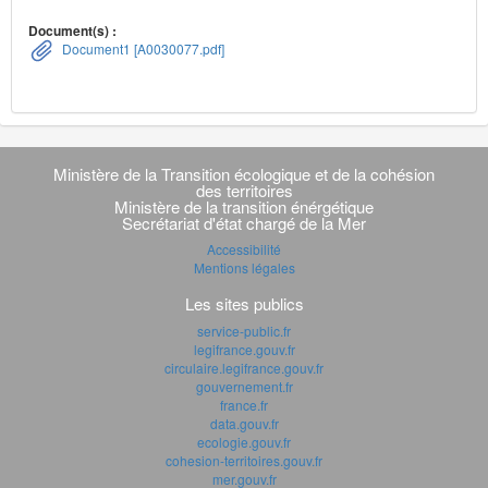
Document(s) :
Document1 [A0030077.pdf]
Navigation
transverse
Ministère de la Transition écologique et de la cohésion
des territoires
Ministère de la transition énérgétique
Secrétariat d'état chargé de la Mer
Accessibilité
Mentions légales
Les sites publics
service-public.fr
legifrance.gouv.fr
circulaire.legifrance.gouv.fr
gouvernement.fr
france.fr
data.gouv.fr
ecologie.gouv.fr
cohesion-territoires.gouv.fr
mer.gouv.fr