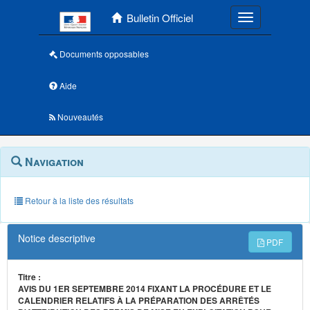
Menu principal
Bulletin Officiel
Toggle navigatio
Documents opposables
Aide
Nouveautés
Navigation
Menu
Navigation
contextuel
et
outils
annexes
Retour à la liste des résultats
Notice descriptive
PDF
Titre :
AVIS DU 1ER SEPTEMBRE 2014 FIXANT LA PROCÉDURE ET LE
CALENDRIER RELATIFS À LA PRÉPARATION DES ARRÊTÉS