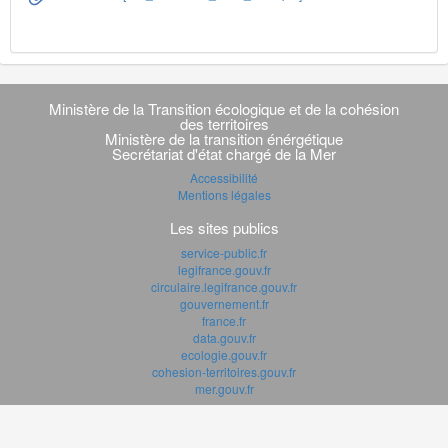
Navigation
transverse
Ministère de la Transition écologique et de la cohésion
des territoires
Ministère de la transition énérgétique
Secrétariat d'état chargé de la Mer
Accessibilité
Mentions légales
Les sites publics
service-public.fr
legifrance.gouv.fr
circulaire.legifrance.gouv.fr
gouvernement.fr
france.fr
data.gouv.fr
ecologie.gouv.fr
cohesion-territoires.gouv.fr
mer.gouv.fr