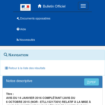
Menu principal
Bulletin Officiel
Toggle navigatio
Documents opposables
Aide
Nouveautés
Navigation
Menu
Navigation
contextuel
et
outils
annexes
Retour à la liste des résultats
Notice descriptive
PDF
Titre :
AVIS DU 14 JANVIER 2016 COMPLÉTANT L’AVIS DU
6 OCTOBRE 2015 (NOR : ETLL1521730V) RELATIF À LA MISE À