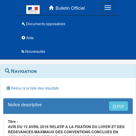
Menu principal
Bulletin Officiel
Toggle navigatio
Documents opposables
Aide
Nouveautés
Navigation
Menu
Navigation
contextuel
et
outils
annexes
Retour à la liste des résultats
Notice descriptive
PDF
Titre :
AVIS DU 12 AVRIL 2016 RELATIF À LA FIXATION DU LOYER ET DES
REDEVANCES MAXIMAUX DES CONVENTIONS CONCLUES EN