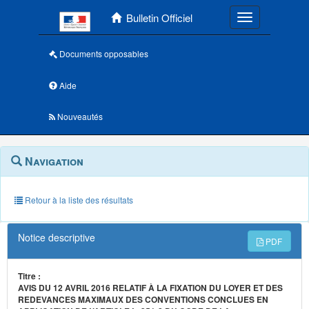
Menu principal
Bulletin Officiel
Toggle navigatio
Documents opposables
Aide
Nouveautés
Navigation
Menu
Navigation
contextuel
et
outils
annexes
Retour à la liste des résultats
Notice descriptive
PDF
Titre :
AVIS DU 12 AVRIL 2016 RELATIF À LA FIXATION DU LOYER ET DES
REDEVANCES MAXIMAUX DES CONVENTIONS CONCLUES EN