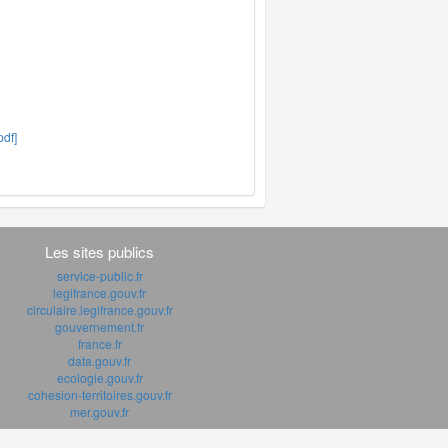
df]
Les sites publics
service-public.fr
legifrance.gouv.fr
circulaire.legifrance.gouv.fr
gouvernement.fr
france.fr
data.gouv.fr
ecologie.gouv.fr
cohesion-territoires.gouv.fr
mer.gouv.fr