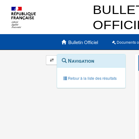
Menu principal
Bulletin Officiel
Documents o
Navigation
Menu
Navigation
contextuel
et
outils
annexes
Retour à la liste des résultats