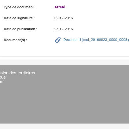
Type de document :
Arrêté
Date de signature :
02-12-2016
Date de publication :
25-12-2016
Document1 [met_20160023_0000_0008.p
Document(s) :
sion des territoires
ique
er