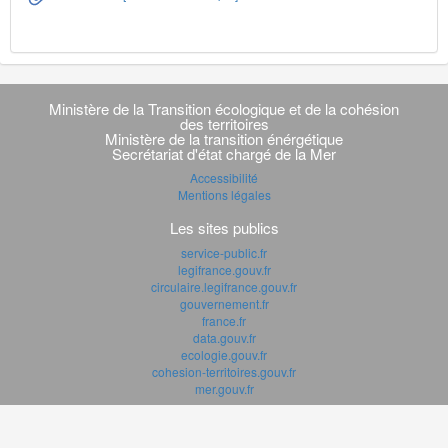
Navigation
transverse
Ministère de la Transition écologique et de la cohésion
des territoires
Ministère de la transition énérgétique
Secrétariat d'état chargé de la Mer
Accessibilité
Mentions légales
Les sites publics
service-public.fr
legifrance.gouv.fr
circulaire.legifrance.gouv.fr
gouvernement.fr
france.fr
data.gouv.fr
ecologie.gouv.fr
cohesion-territoires.gouv.fr
mer.gouv.fr