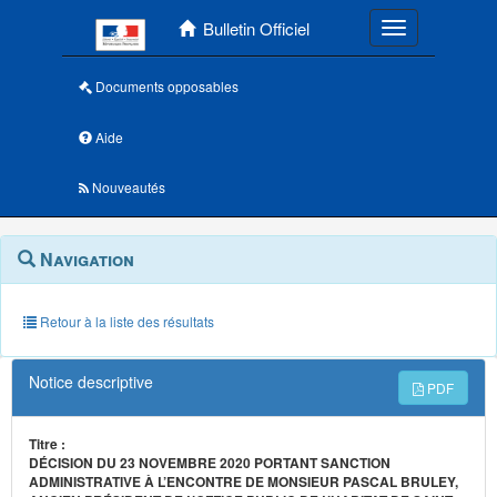
Menu principal
Bulletin Officiel
Toggle navigatio
Documents opposables
Aide
Nouveautés
Navigation
Menu
Navigation
contextuel
et
outils
annexes
Retour à la liste des résultats
Notice descriptive
PDF
Titre :
DÉCISION DU 23 NOVEMBRE 2020 PORTANT SANCTION
ADMINISTRATIVE À L’ENCONTRE DE MONSIEUR PASCAL BRULEY,