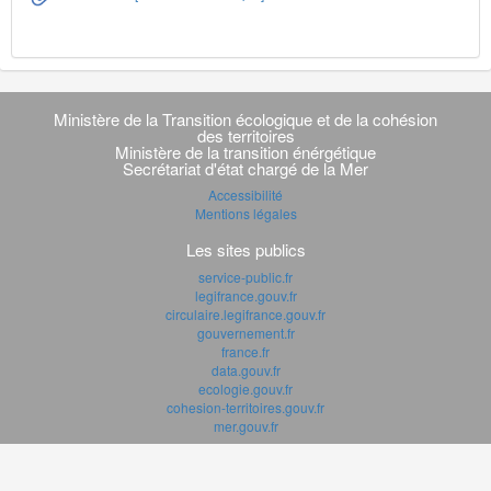
Navigation
transverse
Ministère de la Transition écologique et de la cohésion
des territoires
Ministère de la transition énérgétique
Secrétariat d'état chargé de la Mer
Accessibilité
Mentions légales
Les sites publics
service-public.fr
legifrance.gouv.fr
circulaire.legifrance.gouv.fr
gouvernement.fr
france.fr
data.gouv.fr
ecologie.gouv.fr
cohesion-territoires.gouv.fr
mer.gouv.fr