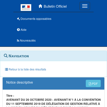
Menu principal
Bulletin Officiel
Toggle navigatio
Documents opposables
Aide
Nouveautés
Navigation
Menu
Navigation
contextuel
et
outils
annexes
Retour à la liste des résultats
Notice descriptive
PDF
Titre :
AVENANT DU 26 OCTOBRE 2020 - AVENANT N°1 À LA CONVENTION
DU 11 SEPTEMBRE 2019 DE DÉLÉGATION DE GESTION RELATIVE À