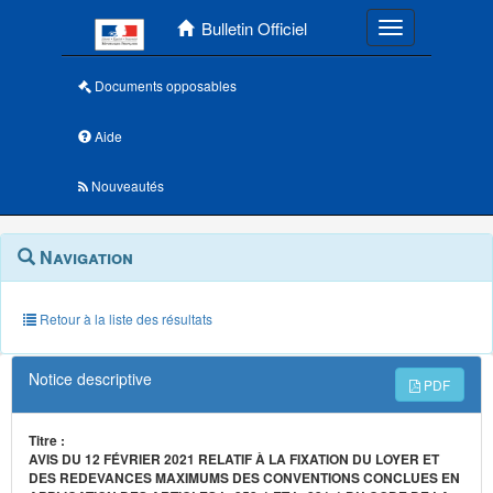
Menu principal
Bulletin Officiel
Toggle navigatio
Documents opposables
Aide
Nouveautés
Navigation
Menu
Navigation
contextuel
et
outils
annexes
Retour à la liste des résultats
Notice descriptive
PDF
Titre :
AVIS DU 12 FÉVRIER 2021 RELATIF À LA FIXATION DU LOYER ET
DES REDEVANCES MAXIMUMS DES CONVENTIONS CONCLUES EN