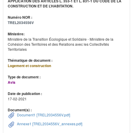
APPLICATION DES ARTICLES L. 353-1 ET L. 831-1 DU CODE DE LA
CONSTRUCTION ET DE L’HABITATION.
Numéro NOR :
TREL2034556V
Ministère:
Ministère de la Transition Écologique et Solidaire - Ministère de la
Cohésion des Territoires et des Relations avec les Collectivités
Territoriales
Thématique de document :
Logement et construction
Type de document :
Avis
Date de publication :
17-02-2021
Document(s) :
Document1 [TREL2034556V.pdf]
Annexe1 [TREL2034556V_annexes.pdf]