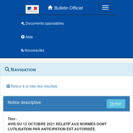
Menu principal
Bulletin Officiel
Toggle navigatio
Documents opposables
Aide
Nouveautés
Navigation
Menu
Navigation
contextuel
et
outils
annexes
Retour à la liste des résultats
Notice descriptive
PDF
Titre :
AVIS DU 12 OCTOBRE 2021 RELATIF AUX NORMES DONT
L’UTILISATION PAR ANTICIPATION EST AUTORISÉE.