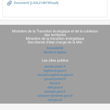
Document1 [LOGL2138739V.pdf]
Navigation
transverse
Ministère de la Transition écologique et de la cohésion
des territoires
Ministère de la transition énérgétique
Secrétariat d'état chargé de la Mer
Accessibilité
Mentions légales
Les sites publics
service-public.fr
legifrance.gouv.fr
circulaire.legifrance.gouv.fr
gouvernement.fr
france.fr
data.gouv.fr
ecologie.gouv.fr
cohesion-territoires.gouv.fr
mer.gouv.fr