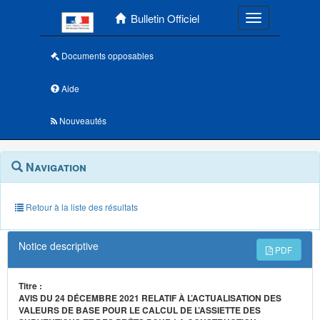
Menu principal
Bulletin Officiel
Toggle navigatio
Documents opposables
Aide
Nouveautés
Navigation
Menu
Navigation
contextuel
et
outils
annexes
Retour à la liste des résultats
Notice descriptive
PDF
Titre :
AVIS DU 24 DÉCEMBRE 2021 RELATIF À L’ACTUALISATION DES
VALEURS DE BASE POUR LE CALCUL DE L’ASSIETTE DES