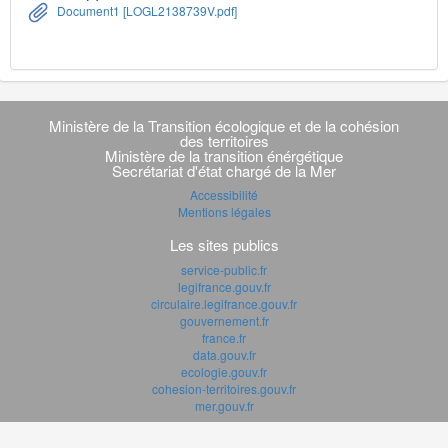
Document1 [LOGL2138739V.pdf]
Navigation
transverse
Ministère de la Transition écologique et de la cohésion
des territoires
Ministère de la transition énérgétique
Secrétariat d'état chargé de la Mer
Accessibilité
Mentions légales
Les sites publics
service-public.fr
legifrance.gouv.fr
circulaire.legifrance.gouv.fr
gouvernement.fr
france.fr
data.gouv.fr
ecologie.gouv.fr
cohesion-territoires.gouv.fr
mer.gouv.fr