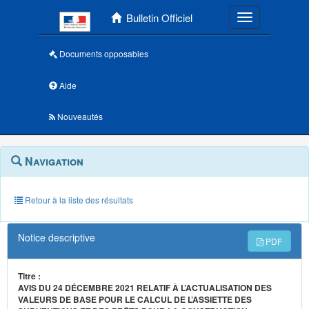
Menu principal
Bulletin Officiel
Toggle navigatio
Documents opposables
Aide
Nouveautés
Navigation
Menu
Navigation
contextuel
et
outils
annexes
Retour à la liste des résultats
Notice descriptive
PDF
Titre :
AVIS DU 24 DÉCEMBRE 2021 RELATIF À L’ACTUALISATION DES
VALEURS DE BASE POUR LE CALCUL DE L’ASSIETTE DES