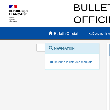
Menu principal
Bulletin Officiel
Documents o
Navigation
Menu
Navigation
contextuel
et
outils
annexes
Retour à la liste des résultats