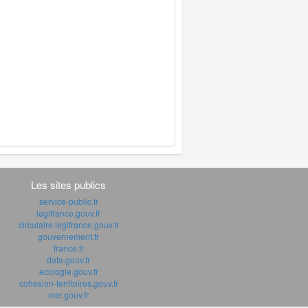
Les sites publics
service-public.fr
legifrance.gouv.fr
circulaire.legifrance.gouv.fr
gouvernement.fr
france.fr
data.gouv.fr
ecologie.gouv.fr
cohesion-territoires.gouv.fr
mer.gouv.fr