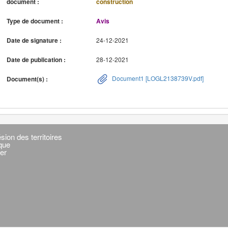
document :
construction
Type de document :
Avis
Date de signature :
24-12-2021
Date de publication :
28-12-2021
Document1 [LOGL2138739V.pdf]
Document(s) :
sion des territoires
ique
er