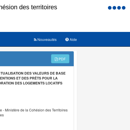
Menu
d'accessi
Nouveautés
Aide
PDF
ACTUALISATION DES VALEURS DE BASE
VENTIONS ET DES PRÊTS POUR LA
IORATION DES LOGEMENTS LOCATIFS
re - Ministère de la Cohésion des Territoires
les