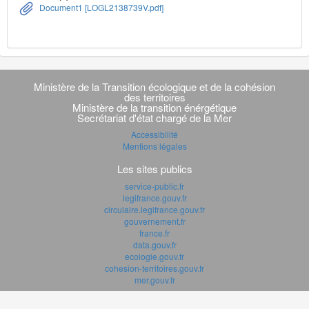
Document1 [LOGL2138739V.pdf]
Navigation
transverse
Ministère de la Transition écologique et de la cohésion
des territoires
Ministère de la transition énérgétique
Secrétariat d'état chargé de la Mer
Accessibilité
Mentions légales
Les sites publics
service-public.fr
legifrance.gouv.fr
circulaire.legifrance.gouv.fr
gouvernement.fr
france.fr
data.gouv.fr
ecologie.gouv.fr
cohesion-territoires.gouv.fr
mer.gouv.fr