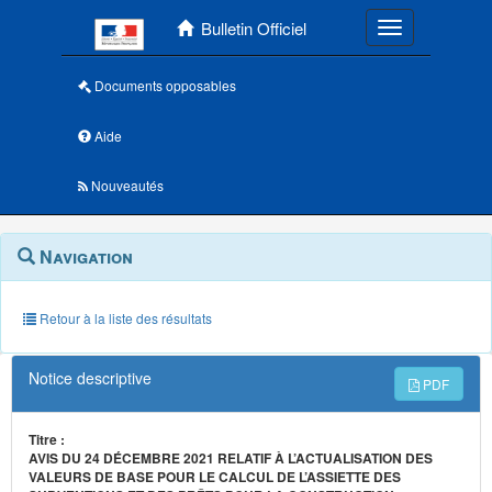
Menu principal
Bulletin Officiel
Toggle navigatio
Documents opposables
Aide
Nouveautés
Navigation
Menu
Navigation
contextuel
et
outils
annexes
Retour à la liste des résultats
Notice descriptive
PDF
Titre :
AVIS DU 24 DÉCEMBRE 2021 RELATIF À L’ACTUALISATION DES
VALEURS DE BASE POUR LE CALCUL DE L’ASSIETTE DES