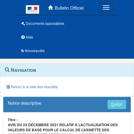
Menu principal
Bulletin Officiel
Toggle navigatio
Documents opposables
Aide
Nouveautés
Navigation
Menu
Navigation
contextuel
et
outils
annexes
Retour à la liste des résultats
Notice descriptive
PDF
Titre :
AVIS DU 24 DÉCEMBRE 2021 RELATIF À L’ACTUALISATION DES
VALEURS DE BASE POUR LE CALCUL DE L’ASSIETTE DES