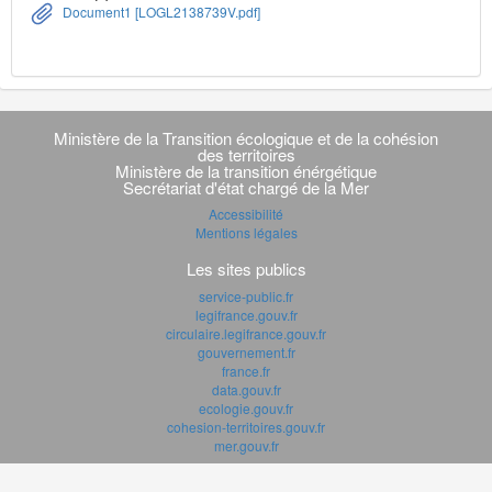
Document1 [LOGL2138739V.pdf]
Navigation
transverse
Ministère de la Transition écologique et de la cohésion
des territoires
Ministère de la transition énérgétique
Secrétariat d'état chargé de la Mer
Accessibilité
Mentions légales
Les sites publics
service-public.fr
legifrance.gouv.fr
circulaire.legifrance.gouv.fr
gouvernement.fr
france.fr
data.gouv.fr
ecologie.gouv.fr
cohesion-territoires.gouv.fr
mer.gouv.fr