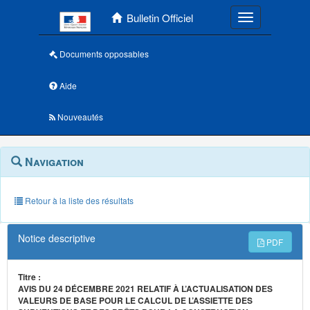
Menu principal
Bulletin Officiel
Toggle navigatio
Documents opposables
Aide
Nouveautés
Navigation
Menu
Navigation
contextuel
et
outils
annexes
Retour à la liste des résultats
Notice descriptive
PDF
Titre :
AVIS DU 24 DÉCEMBRE 2021 RELATIF À L’ACTUALISATION DES
VALEURS DE BASE POUR LE CALCUL DE L’ASSIETTE DES