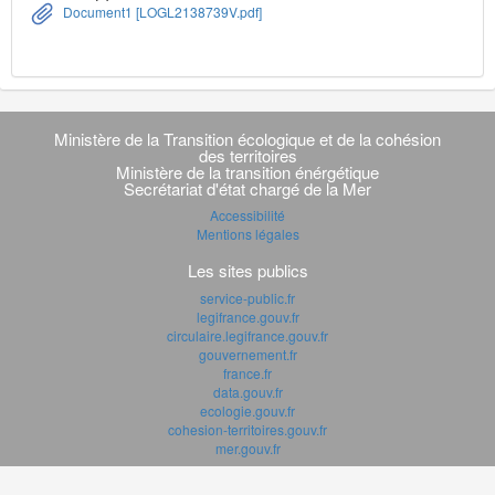
Document1 [LOGL2138739V.pdf]
Navigation
transverse
Ministère de la Transition écologique et de la cohésion
des territoires
Ministère de la transition énérgétique
Secrétariat d'état chargé de la Mer
Accessibilité
Mentions légales
Les sites publics
service-public.fr
legifrance.gouv.fr
circulaire.legifrance.gouv.fr
gouvernement.fr
france.fr
data.gouv.fr
ecologie.gouv.fr
cohesion-territoires.gouv.fr
mer.gouv.fr