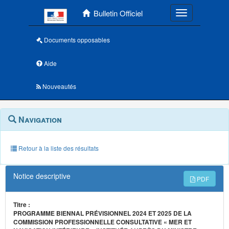
Menu principal
Bulletin Officiel
Toggle navigatio
Documents opposables
Aide
Nouveautés
Navigation
Menu
Navigation
contextuel
et
outils
annexes
Retour à la liste des résultats
Notice descriptive
PDF
Titre :
PROGRAMME BIENNAL PRÉVISIONNEL 2024 ET 2025 DE LA
COMMISSION PROFESSIONNELLE CONSULTATIVE « MER ET