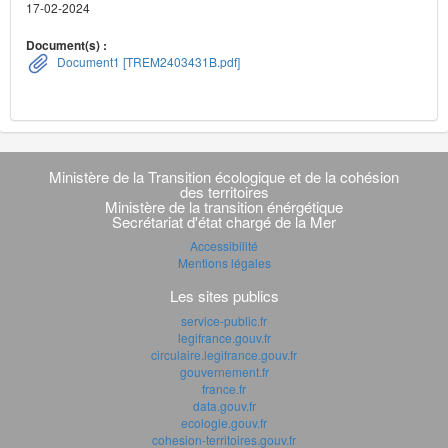
17-02-2024
Document(s) :
Document1 [TREM2403431B.pdf]
Navigation
transverse
Ministère de la Transition écologique et de la cohésion
des territoires
Ministère de la transition énérgétique
Secrétariat d'état chargé de la Mer
Accessibilité
Mentions légales
Les sites publics
service-public.fr
legifrance.gouv.fr
circulaire.legifrance.gouv.fr
gouvernement.fr
france.fr
data.gouv.fr
ecologie.gouv.fr
cohesion-territoires.gouv.fr