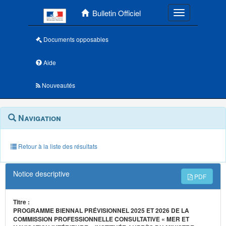
Menu principal
Bulletin Officiel
Toggle navigatio
Documents opposables
Aide
Nouveautés
Navigation
Menu
Navigation
contextuel
et
outils
annexes
Retour à la liste des résultats
Notice descriptive
PDF
Titre :
PROGRAMME BIENNAL PRÉVISIONNEL 2025 ET 2026 DE LA
COMMISSION PROFESSIONNELLE CONSULTATIVE « MER ET