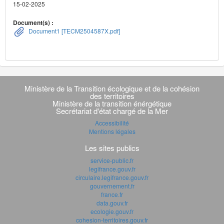
15-02-2025
Document(s) :
Document1 [TECM2504587X.pdf]
Navigation
transverse
Ministère de la Transition écologique et de la cohésion
des territoires
Ministère de la transition énérgétique
Secrétariat d'état chargé de la Mer
Accessibilité
Mentions légales
Les sites publics
service-public.fr
legifrance.gouv.fr
circulaire.legifrance.gouv.fr
gouvernement.fr
france.fr
data.gouv.fr
ecologie.gouv.fr
cohesion-territoires.gouv.fr