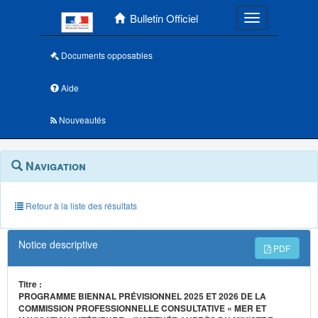
Menu principal
Bulletin Officiel
Toggle navigatio
Documents opposables
Aide
Nouveautés
Navigation
Menu
Navigation
contextuel
et
outils
annexes
Retour à la liste des résultats
Notice descriptive
PDF
Titre :
PROGRAMME BIENNAL PRÉVISIONNEL 2025 ET 2026 DE LA
COMMISSION PROFESSIONNELLE CONSULTATIVE « MER ET