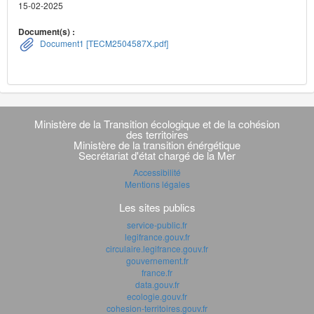
15-02-2025
Document(s) :
Document1 [TECM2504587X.pdf]
Navigation
transverse
Ministère de la Transition écologique et de la cohésion
des territoires
Ministère de la transition énérgétique
Secrétariat d'état chargé de la Mer
Accessibilité
Mentions légales
Les sites publics
service-public.fr
legifrance.gouv.fr
circulaire.legifrance.gouv.fr
gouvernement.fr
france.fr
data.gouv.fr
ecologie.gouv.fr
cohesion-territoires.gouv.fr