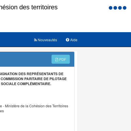
Menu
d'accessi
Nouveautés
Aide
PDF
ÉSIGNATION DES REPRÉSENTANTS DE
 COMMISSION PARITAIRE DE PILOTAGE
ON SOCIALE COMPLÉMENTAIRE.
re - Ministère de la Cohésion des Territoires
les