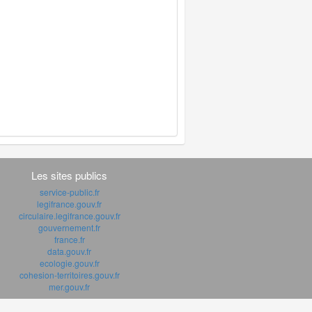
Les sites publics
service-public.fr
legifrance.gouv.fr
circulaire.legifrance.gouv.fr
gouvernement.fr
france.fr
data.gouv.fr
ecologie.gouv.fr
cohesion-territoires.gouv.fr
mer.gouv.fr