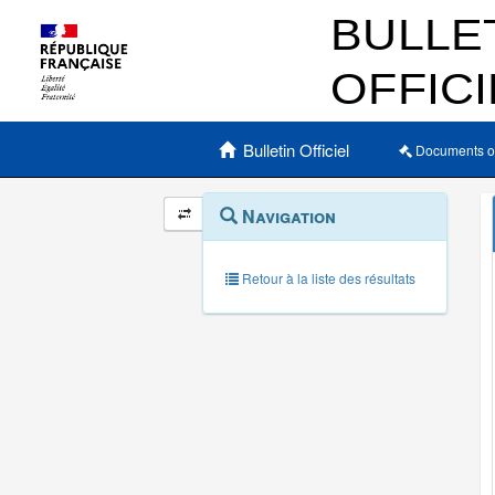
Menu principal
Bulletin Officiel
Documents o
Navigation
Menu
Navigation
contextuel
et
outils
annexes
Retour à la liste des résultats