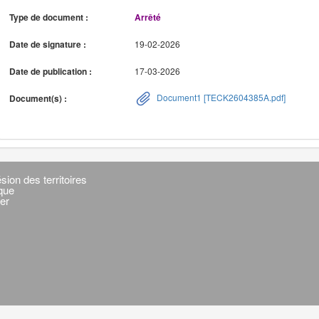
Type de document :
Arrêté
Date de signature :
19-02-2026
Date de publication :
17-03-2026
Document1 [TECK2604385A.pdf]
Document(s) :
sion des territoires
ique
er