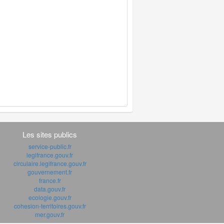
Les sites publics
service-public.fr
legifrance.gouv.fr
circulaire.legifrance.gouv.fr
gouvernement.fr
france.fr
data.gouv.fr
ecologie.gouv.fr
cohesion-territoires.gouv.fr
mer.gouv.fr