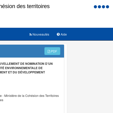
Menu
d'accessi
Nouveautés
Aide
PDF
OUVELLEMENT DE NOMINATION D’UN
ITÉ ENVIRONNEMENTALE DE
EMENT ET DU DÉVELOPPEMENT
re - Ministère de la Cohésion des Territoires
les