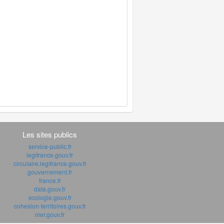
Les sites publics
service-public.fr
legifrance.gouv.fr
circulaire.legifrance.gouv.fr
gouvernement.fr
france.fr
data.gouv.fr
ecologie.gouv.fr
cohesion-territoires.gouv.fr
mer.gouv.fr