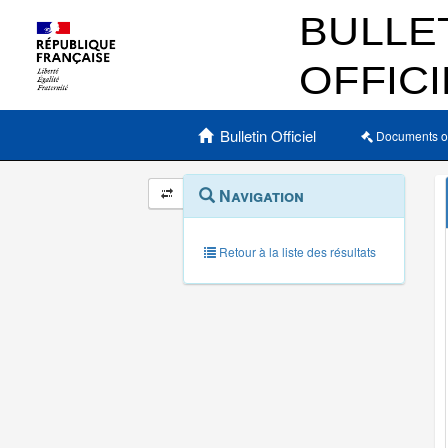
Menu principal
Bulletin Officiel
Documents o
Navigation
Menu
Navigation
contextuel
et
outils
annexes
Retour à la liste des résultats