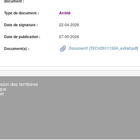
document :
Type de document :
Arrêté
Date de signature :
22-04-2026
Date de publication :
07-05-2026
Document1 [TECV2611130A_extrait.pdf]
Document(s) :
sion des territoires
ique
er