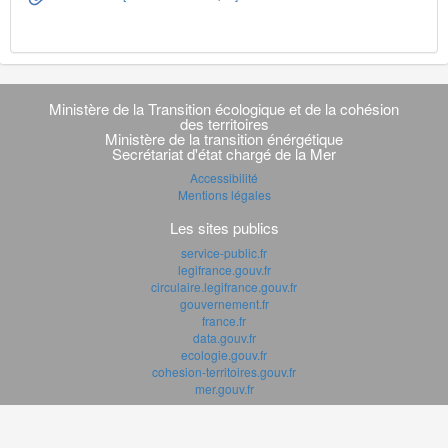
Navigation
transverse
Ministère de la Transition écologique et de la cohésion
des territoires
Ministère de la transition énérgétique
Secrétariat d'état chargé de la Mer
Accessibilité
Mentions légales
Les sites publics
service-public.fr
legifrance.gouv.fr
circulaire.legifrance.gouv.fr
gouvernement.fr
france.fr
data.gouv.fr
ecologie.gouv.fr
cohesion-territoires.gouv.fr
mer.gouv.fr