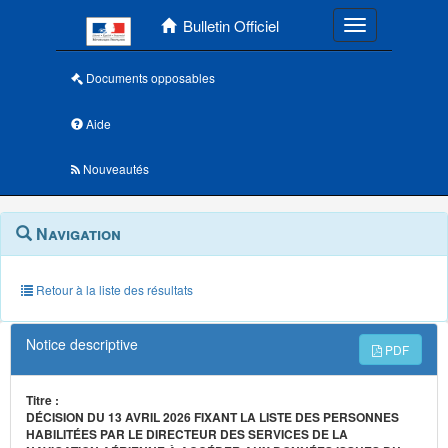
Menu principal
Bulletin Officiel
Toggle navigatio
Documents opposables
Aide
Nouveautés
Navigation
Menu
Navigation
contextuel
et
outils
annexes
Retour à la liste des résultats
Notice descriptive
PDF
Titre :
DÉCISION DU 13 AVRIL 2026 FIXANT LA LISTE DES PERSONNES
HABILITÉES PAR LE DIRECTEUR DES SERVICES DE LA