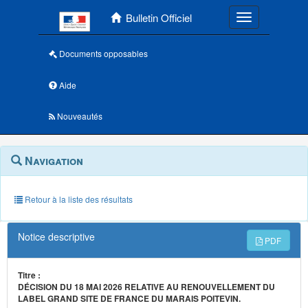
Menu principal
Bulletin Officiel
Toggle navigatio
Documents opposables
Aide
Nouveautés
Navigation
Menu
Navigation
contextuel
et
outils
annexes
Retour à la liste des résultats
Notice descriptive
PDF
Titre :
DÉCISION DU 18 MAI 2026 RELATIVE AU RENOUVELLEMENT DU
LABEL GRAND SITE DE FRANCE DU MARAIS POITEVIN.