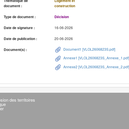
Thématique de
Logement et
document :
construction
Type de document :
Décision
Date de signature :
16-06-2026
Date de publication :
20-06-2026
Document1 [VLOL2606823S.pdf]
Document(s) :
Annexe1 [VLOL2606823S_Annexe_1.pdf
Annexe2 [VLOL2606823S_Annexe_2.pdf
sion des territoires
ique
er