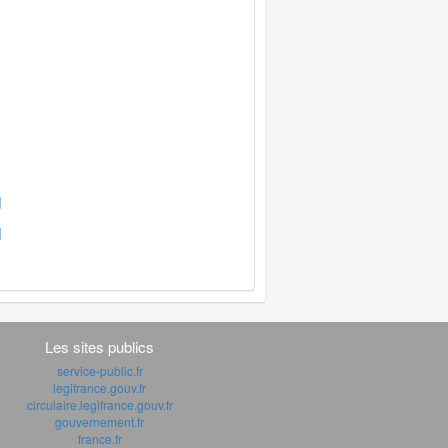
]
]
Les sites publics
service-public.fr
legifrance.gouv.fr
circulaire.legifrance.gouv.fr
gouvernement.fr
france.fr