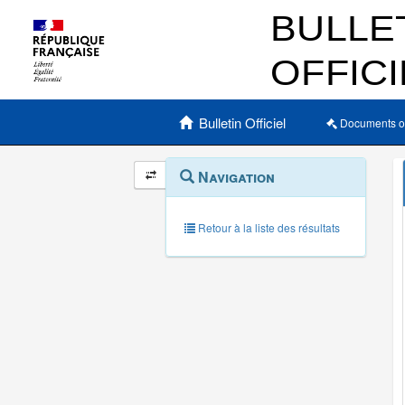
Menu principal
Bulletin Officiel
Documents o
Navigation
Menu
Navigation
contextuel
et
outils
annexes
Retour à la liste des résultats