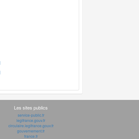
]
]
Les sites publics
service-public.fr
legifrance.gouv.fr
circulaire.legifrance.gouv.fr
gouvernement.fr
france.fr