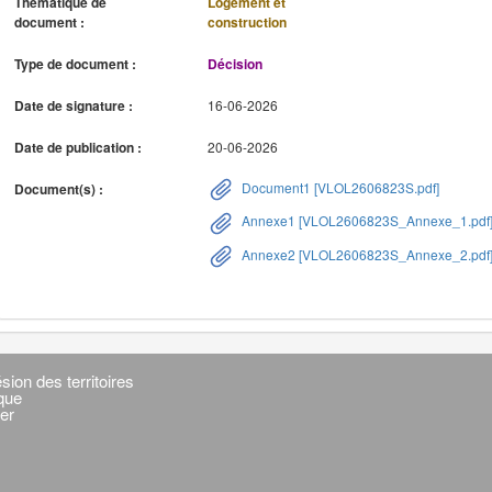
Thématique de
Logement et
document :
construction
Type de document :
Décision
Date de signature :
16-06-2026
Date de publication :
20-06-2026
Document1 [VLOL2606823S.pdf]
Document(s) :
Annexe1 [VLOL2606823S_Annexe_1.pdf
Annexe2 [VLOL2606823S_Annexe_2.pdf
sion des territoires
ique
er