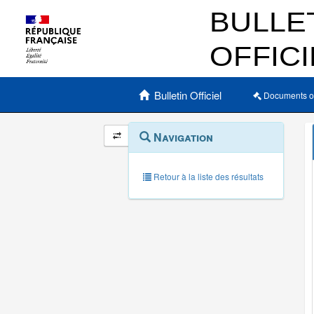
Menu principal
Bulletin Officiel
Documents o
Navigation
Menu
Navigation
contextuel
et
outils
annexes
Retour à la liste des résultats