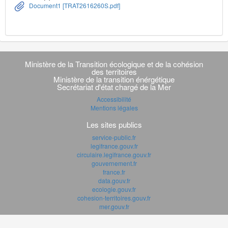
Document1 [TRAT2616260S.pdf]
Navigation
transverse
Ministère de la Transition écologique et de la cohésion
des territoires
Ministère de la transition énérgétique
Secrétariat d'état chargé de la Mer
Accessibilité
Mentions légales
Les sites publics
service-public.fr
legifrance.gouv.fr
circulaire.legifrance.gouv.fr
gouvernement.fr
france.fr
data.gouv.fr
ecologie.gouv.fr
cohesion-territoires.gouv.fr
mer.gouv.fr