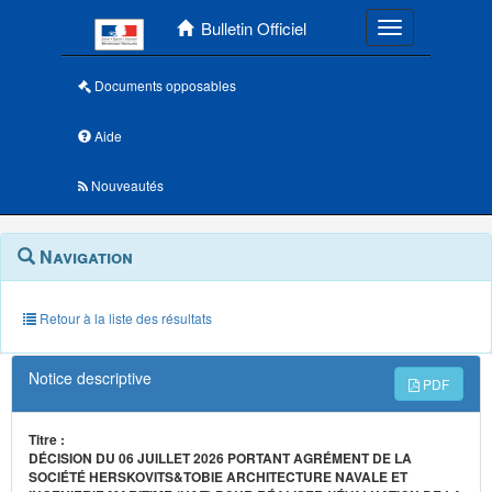
Menu principal
Bulletin Officiel
Toggle navigatio
Documents opposables
Aide
Nouveautés
Navigation
Menu
Navigation
contextuel
et
outils
annexes
Retour à la liste des résultats
Notice descriptive
PDF
Titre :
DÉCISION DU 06 JUILLET 2026 PORTANT AGRÉMENT DE LA
SOCIÉTÉ HERSKOVITS&TOBIE ARCHITECTURE NAVALE ET